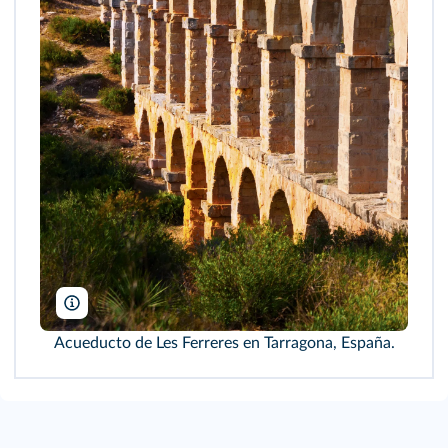
197
bearfoto/Freepik
Acueducto de Les Ferreres en Tarragona, España.
a