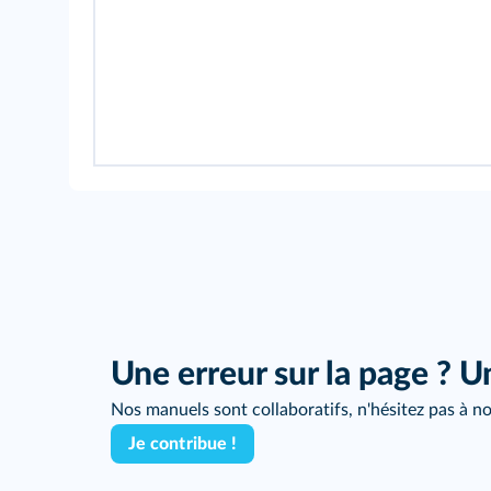
159
197
Une erreur sur la page ? U
Nos manuels sont collaboratifs, n'hésitez pas à no
Je contribue !