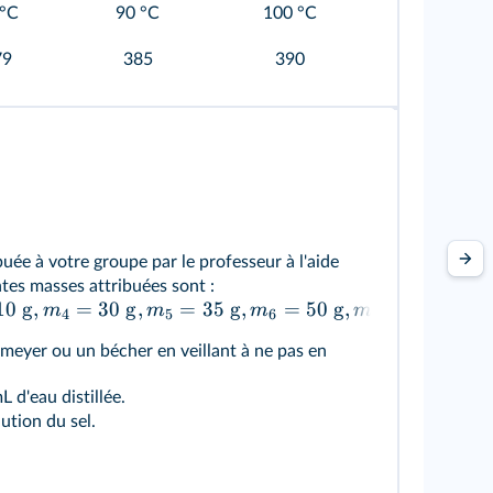
 °C
90 °C
100 °C
79
385
390
buée à votre groupe par le professeur à l'aide
ntes masses attribuées sont :
10
g
,
=
30
g
,
=
35
g
,
=
50
g
,
=
100
g
m
m
m
m
4
5
6
7
enmeyer ou un bécher en veillant à ne pas en
 d'eau distillée.
lution du sel.