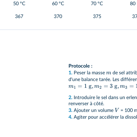
50 °C
60 °C
70 °C
80
367
370
375
3
Protocole :
m
1.
Peser la masse
de sel attri
d'une balance tarée. Les différe
=
1
g
,
=
3
g
,
=
m
m
m
1
2
3
2.
Introduire le sel dans un erl
renverser à côté.
V
3.
Ajouter un volume
= 100 mL
4.
Agiter pour accélérer la disso