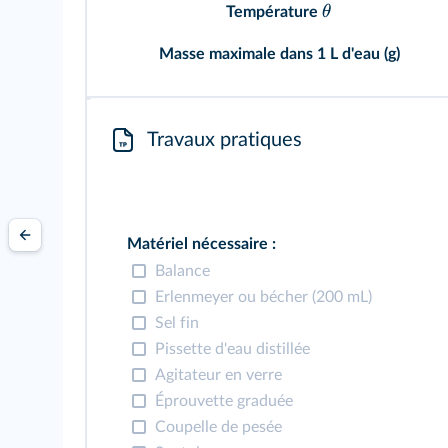
θ
Température
Masse maximale dans 1 L d'eau (g)
Travaux pratiques
Matériel nécessaire :
Balance
Erlenmeyer ou bécher (200 mL)
Sel fin
Pissette d'eau distillée
Agitateur en verre
Éprouvette graduée
Coupelle de pesée