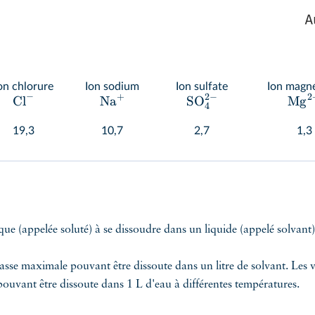
on chlorure
Ion sodium
Ion sulfate
Ion magn
−
+
2
−
2
Cl
Na
SO
Mg
4
19,3
10,7
2,7
1,3
ique (appelée soluté) à se dissoudre dans un liquide (appelé solvant)
a masse maximale pouvant être dissoute dans un litre de solvant. Les
ouvant être dissoute dans 1 L d'eau à différentes températures.