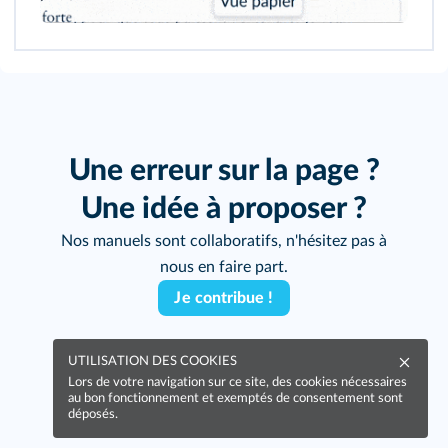
127
Une erreur sur la page ?
Une idée à proposer ?
Nos manuels sont collaboratifs, n'hésitez pas à
nous en faire part.
Je contribue !
UTILISATION DES COOKIES
Lors de votre navigation sur ce site, des cookies nécessaires
au bon fonctionnement et exemptés de consentement sont
déposés.