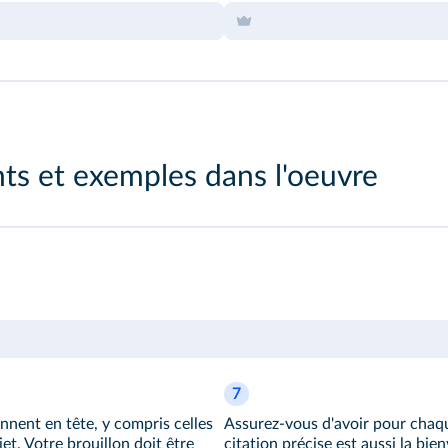
s et exemples dans l'oeuvre
7
ennent en tête, y compris celles
Assurez-vous d'avoir pour chaqu
et. Votre brouillon doit être
citation précise est aussi la bie