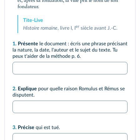
et, après sa fondation, la ville prit le nom de son
fondateur.
Tite‑Live
er
Histoire romaine
, livre I, I
siècle avant J.‑C.
1.
Présente
le document : écris une phrase précisant
la nature, la date, l'auteur et le sujet du texte. Tu
peux t'aider de la
méthode p. 6
.
2.
Explique
pour quelle raison Romulus et Rémus se
disputent.
3.
Précise
qui est tué.