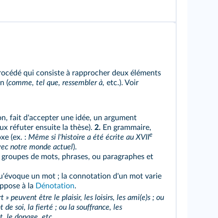
rocédé qui consiste à rapprocher deux éléments
n (
comme, tel que, ressembler à,
etc.). Voir
, fait d'accepter une idée, un argument
x réfuter ensuite la thèse).
2.
En grammaire,
e
xe (ex. :
Même si l'histoire a été écrite au XVII
avec notre monde actuel
).
 groupes de mots, phrases, ou paragraphes et
'évoque un mot ; la connotation d'un mot varie
oppose à la
Dénotation
.
» peuvent être le plaisir, les loisirs, les ami(e)s ; ou
de soi, la fierté ; ou la souffrance, les
t, le dopage, etc.