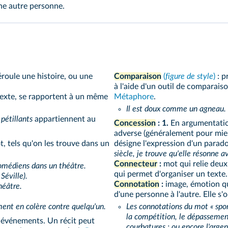
une autre personne.
roule une histoire, ou une
Comparaison
(
figure de style
)
: p
à l'aide d'un outil de comparaiso
exte, se rapportent à un même
Métaphore
.
Il est doux comme un agneau.
 pétillants
appartiennent au
Concession
:
1.
En argumentation
adverse (généralement pour mieu
, tels qu'on les trouve dans un
désigne l'expression d'un parado
siècle, je trouve qu'elle résonne 
Connecteur
:
mot qui relie deux
omédiens dans un théâtre.
qui permet d'organiser un texte.
Séville).
Connotation
:
image, émotion qu
héâtre.
d'une personne à l'autre. Elle s'
ment en colère contre quelqu'un.
Les connotations du mot « sport 
la compétition, le dépassement 
s événements. Un récit peut
courbatures ; ou encore l'argen