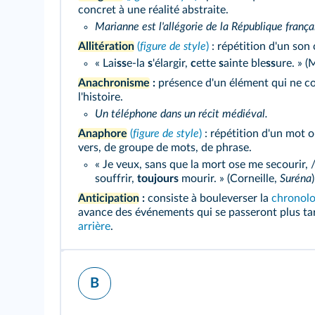
concret à une réalité abstraite.
Marianne est l'allégorie de la République frança
Allitération
(
figure de style
)
: répétition d'un son
« Lai
ss
e-la
s
'élargir,
c
ette
s
ainte ble
ss
ure. » (
Anachronisme
:
présence d'un élément qui ne co
l'histoire.
Un téléphone dans un récit médiéval.
Anaphore
(
figure de style
)
: répétition d'un mot 
vers, de groupe de mots, de phrase.
« Je veux, sans que la mort ose me secourir, 
souffrir,
toujours
mourir. » (Corneille,
Suréna
)
Anticipation
:
consiste à bouleverser la
chronolo
avance des événements qui se passeront plus tar
arrière
.
B