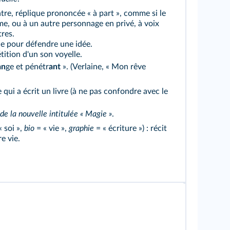
tre, réplique prononcée « à part », comme si le
me, ou à un autre personnage en privé, à voix
res.
e pour défendre une idée.
tition d'un son voyelle.
an
ge et pénétr
ant
». (Verlaine, « Mon rêve
 qui a écrit un livre (à ne pas confondre avec le
de la nouvelle intitulée « Magie »
.
« soi »,
bio
= « vie »,
graphie
= « écriture ») : récit
e vie.