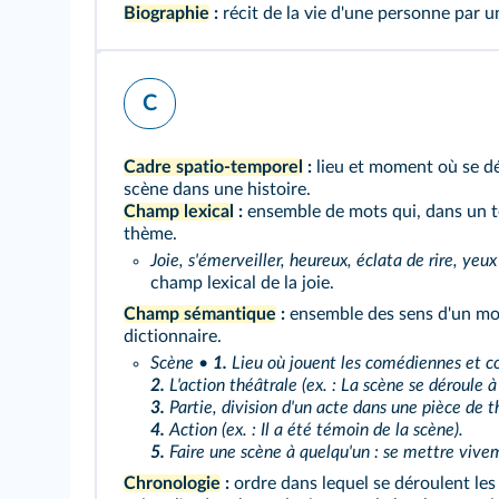
Biographie
:
récit de la vie d'une personne par 
C
Cadre spatio-temporel
:
lieu et moment où se dé
scène dans une histoire.
Champ lexical
:
ensemble de mots qui, dans un t
thème.
Joie, s'émerveiller, heureux, éclata de rire, yeux
champ lexical de la joie.
Champ sémantique
:
ensemble des sens d'un mot
dictionnaire.
Scène •
1.
Lieu où jouent les comédiennes et c
2.
L'action théâtrale (ex. : La scène se déroule à 
3.
Partie, division d'un acte dans une pièce de t
4.
Action (ex. : Il a été témoin de la scène).
5.
Faire une scène à quelqu'un : se mettre vive
Chronologie
:
ordre dans lequel se déroulent le