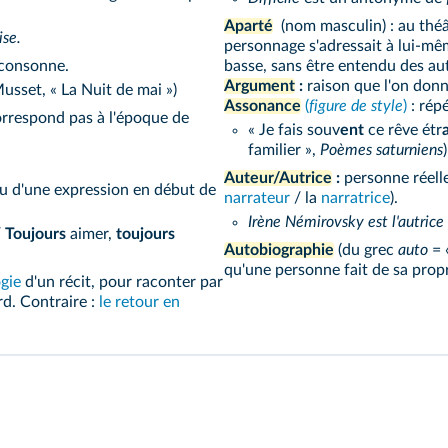
Aparté
(nom masculin) : au théâ
ise.
personnage s'adressait à lui-mê
 consonne.
basse, sans être entendu des aut
Argument
:
raison que l'on donn
Musset, « La Nuit de mai »)
Assonance
(
figure de style
)
: répé
rrespond pas à l'époque de
« Je fais souv
ent
ce rêve étr
familier »,
Poèmes saturniens
)
Auteur/Autrice
:
personne réelle
ou d'une expression en début de
narrateur
/ la
narratrice
).
Irène Némirovsky est l'autrice 
/
Toujours
aimer,
toujours
Autobiographie
(du grec
auto
= 
qu'une personne fait de sa propr
gie
d'un récit, pour raconter par
d. Contraire :
le retour en