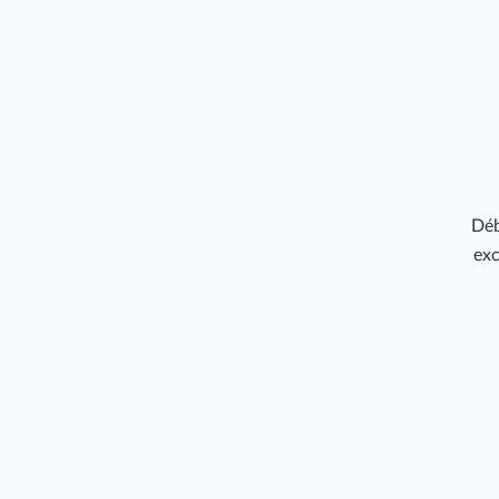
Déb
exc