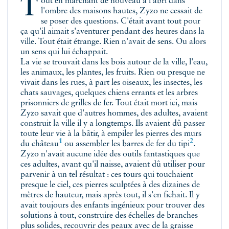
Tout en marchant de nouveau à l'abri dans
l'ombre des maisons hautes, Zyzo ne cessait de
se poser des questions. C'était avant tout pour
ça qu'il aimait s'aventurer pendant des heures dans la
ville. Tout était étrange. Rien n'avait de sens. Ou alors
un sens qui lui échappait.
La vie se trouvait dans les bois autour de la ville, l'eau,
les animaux, les plantes, les fruits. Rien ou presque ne
vivait dans les rues, à part les oiseaux, les insectes, les
chats sauvages, quelques chiens errants et les arbres
prisonniers de grilles de fer. Tout était mort ici, mais
Zyzo savait que d'autres hommes, des adultes, avaient
construit la ville il y a longtemps. Ils avaient dû passer
toute leur vie à la bâtir, à empiler les pierres des murs
1
2
du
château
ou assembler les barres de fer du
tipi
.
Zyzo n'avait aucune idée des outils fantastiques que
ces adultes, avant qu'il naisse, avaient dû utiliser pour
parvenir à un tel résultat : ces tours qui touchaient
presque le ciel, ces pierres sculptées à des dizaines de
mètres de hauteur, mais après tout, il s'en fichait. Il y
avait toujours des enfants ingénieux pour trouver des
solutions à tout, construire des échelles de branches
plus solides, recouvrir des peaux avec de la graisse