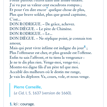
Porter partout l'effroi dans une armée entière.
J'ai vu par sa valeur cent escadrons rompus ;
7
Et pour t'en dire
encor
quelque chose de plus,
Plus que brave soldat, plus que grand capitaine,
C'est...
DON RODRIGUE. – De grâce, achevez.
DON DIÈGUE. – Le père de Chimène.
DON RODRIGUE. – Le...
DON DIÈGUE. – Ne réplique point, je connais ton
amour,
8
Mais qui peut vivre infâme est indigne du jour
;
Plus l'offenseur est cher, et plus grande est l'offense.
Enfin tu sais l'affront, et tu tiens la vengeance :
Je ne te dis plus rien. Venge-moi, venge-toi ;
Montre-toi digne fils d'un père tel que moi.
Accablé des malheurs où le destin me range,
Je vais les déplorer. Va, cours, vole, et nous venge.
Pierre Corneille,
Le Cid
, I, 5, 1637 (version de 1660).
1.
Ici : courage.