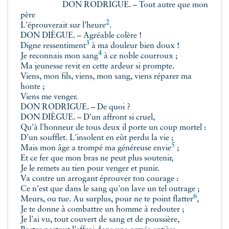
DON RODRIGUE. – Tout autre que mon
père
2
L'éprouverait
sur l'heure
.
DON DIÈGUE. – Agréable colère !
3
Digne
ressentiment
à ma douleur bien doux !
4
Je reconnais
mon sang
à ce noble courroux ;
Ma jeunesse revit en cette ardeur si prompte.
Viens, mon fils, viens, mon sang, viens réparer ma
honte ;
Viens me venger.
DON RODRIGUE. – De quoi ?
DON DIÈGUE. – D'un affront si cruel,
Qu'à l'honneur de tous deux il porte un coup mortel :
D'un soufflet. L'insolent en eût perdu la vie ;
5
Mais mon âge a trompé ma
généreuse envie
;
Et ce fer que mon bras ne peut plus soutenir,
Je le remets au tien pour venger et punir.
Va contre un arrogant éprouver ton courage :
Ce n'est que dans le sang qu'on lave un tel outrage ;
6
Meurs, ou tue. Au surplus, pour ne te point
flatter
,
Je te donne à combattre un homme à redouter ;
Je l'ai vu, tout couvert de sang et de poussière,