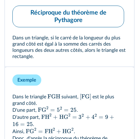
Réciproque du théorème de
Pythagore
Dans un triangle, si le carré de la longueur du plus
grand côté est égal à la somme des carrés des
longueurs des deux autres côtés, alors le triangle est
rectangle.
Exemple
FGH
[FG]
Dans le triangle
suivant,
est le plus
grand côté.
2
2
FG
=
5
=
25
D'une part,
.
2
2
2
2
FH
+
HG
=
3
+
4
=
9
+
D'autre part,
16
=
25
.
2
2
2
FG
=
FH
+
HG
Ainsi,
.
Donc, d'après la réciproque du théorème de