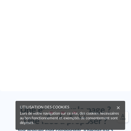
UTILISATION DES COOKIES
Une erreur sur la page ?
Lors de votre navigation sur ce site, des cookies nécessaires
au bon fonctionnement et exemptés de consentement sont
Une idée à proposer ?
déposés.
Nos manuels sont collaboratifs, n'hésitez pas à