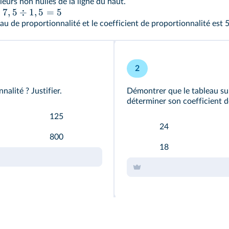
aleurs non nulles de la ligne du haut.
t
7
,
5
÷
1
,
5
=
5
eau de proportionnalité et le coefficient de proportionnalité est 5
2
nalité ? Justifier.
Démontrer que le tableau sui
déterminer son coefficient d
125
24
800
18