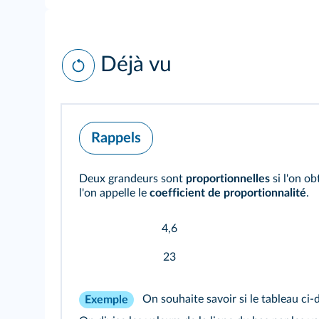
Déjà vu
Rappels
Deux grandeurs sont
proportionnelles
si l'on ob
l'on appelle le
coefficient de proportionnalité
.
4,6
23
On souhaite savoir si le tableau ci-
Exemple