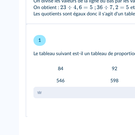
On divise les valeurs de la ligne du bas par les v
23
÷
4
,
6
=
5
;
36
÷
7
,
2
=
5
e
On obtient :
Les quotients sont égaux donc il s'agit d'un tabl
1
Le tableau suivant est-il un tableau de proportion
84
92
546
598