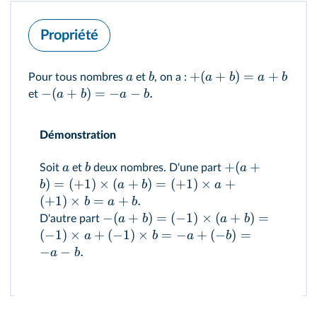
Propriété
+
(
+
)
=
+
a
b
a
b
a
b
Pour tous nombres
et
, on a :
−
(
+
)
=
−
−
.
a
b
a
b
et
Démonstration
+
(
+
a
b
a
Soit
et
deux nombres. D'une part
)
=
(
+
1
)
×
(
+
)
=
(
+
1
)
×
+
b
a
b
a
(
+
1
)
×
=
+
.
b
a
b
−
(
+
)
=
(
−
1
)
×
(
+
)
=
a
b
a
b
D'autre part
(
−
1
)
×
+
(
−
1
)
×
=
−
+
(
−
)
=
a
b
a
b
−
−
.
a
b