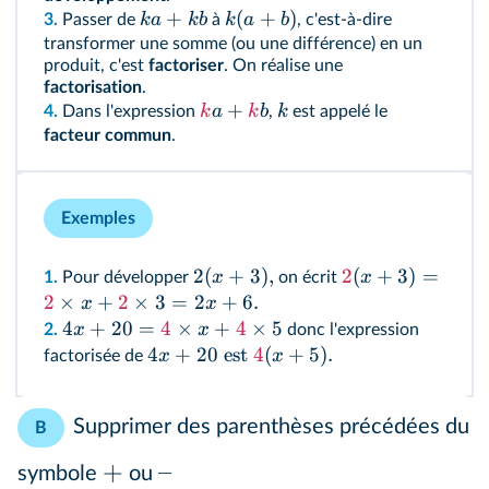
+
(
+
)
ka
kb
k
a
b
3.
Passer de
à
, c'est-à-dire
transformer une somme (ou une différence) en un
produit, c'est
factoriser
. On réalise une
factorisation
.
+
k
a
k
b
k
4.
Dans l'expression
,
est appelé le
facteur commun
.
Exemples
2
(
+
3
)
,
2
(
+
3
)
=
x
x
1.
Pour développer
on écrit
2
×
+
2
×
3
=
2
+
6.
x
x
4
+
20
=
4
×
+
4
×
5
x
x
2.
donc l'expression
4
+
20
est
4
(
+
5
)
.
x
x
factorisée de
Supprimer des parenthèses précédées du
B
+
–
symbole
ou