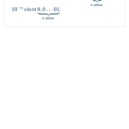
z
ˊ
e
ros
n
−
n
1
0
0
,
0
…
01
s'écrit
.
z
ˊ
e
ros
n