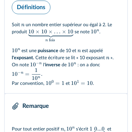
Définitions
n
Soit
un nombre entier supérieur ou égal à 2. Le
n
10
×
10
×
…
×
10
1
0
produit
se note
.
fois
n
n
1
0
n
est une
puissance
de 10 et
est appelé
n
l'exposant.
Cette écriture se lit « 10 exposant
».
−
n
n
1
0
1
0
On note
l'
inverse
de
: on a donc
1
−
n
1
0
=
.
1
0
n
0
1
1
0
=
1
1
0
=
10
Par convention,
et
.
Remarque
n
,
1
0
1
0...0
n
Pour tout entier positif
s'écrit
et