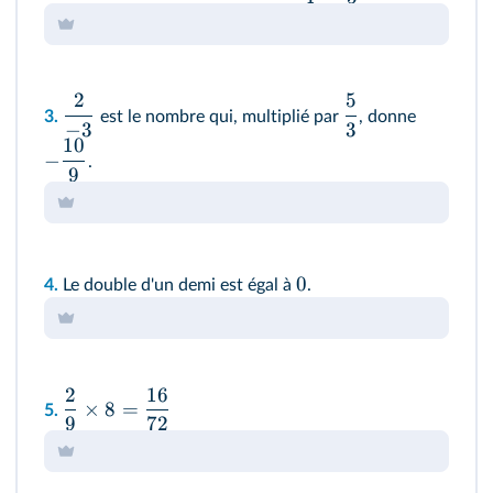
2
5
3.
est le nombre qui, multiplié par
, donne
−
3
3
10
−
.
9
0
4.
Le double d'un demi est égal à
.
2
16
×
8
=
5.
9
72