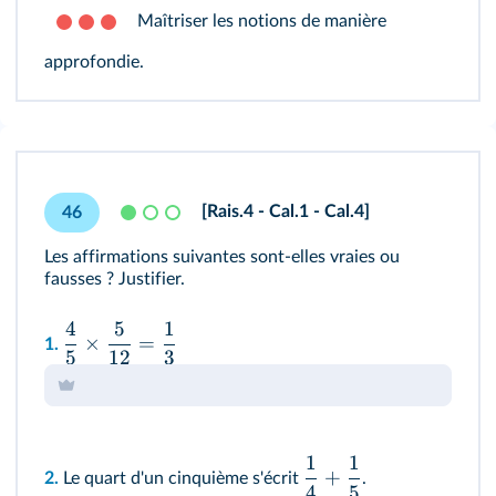
Maîtriser les notions de manière
approfondie.
[Rais.4 - Cal.1 - Cal.4]
46
Les affirmations suivantes sont-elles vraies ou
fausses ? Justifier.
4
5
1
×
=
1.
5
12
3
1
1
+
2.
Le quart d'un cinquième s'écrit
.
4
5