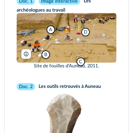
Les
Doc. 1
Image interactive
archéologues au travail
A
D
B
Denis Gliksman/Inrap
C
Site de fouilles d'Auneau, 2011.
Les outils retrouvés à Auneau
Doc. 2