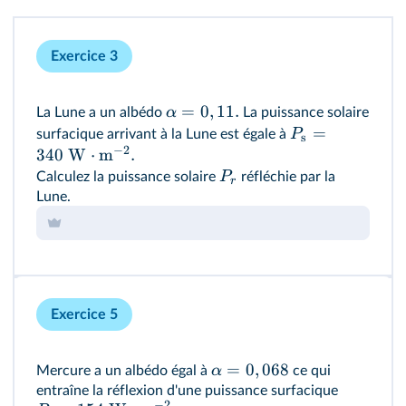
Exercice 3
=
0
,
11.
α
La Lune a un albédo
La puissance solaire
=
P
surfacique arrivant à la Lune est égale à
s
−
2
340
W
⋅
m
.
P
Calculez la puissance solaire
réfléchie par la
r
Lune.
Exercice 5
=
0
,
068
α
Mercure a un albédo égal à
ce qui
entraîne la réflexion d'une puissance surfacique
−
2