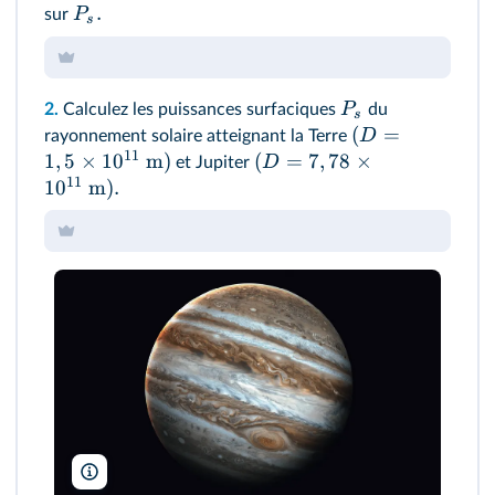
.
P
sur
s
P
2.
Calculez les puissances surfaciques
du
s
(
=
D
rayonnement solaire atteignant la Terre
11
1
,
5
×
1
0
m
)
(
=
7
,
78
×
D
et Jupiter
11
1
0
m
)
.
Vadim Sadovski/shutterstock