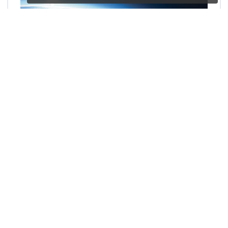
IM_photo/shutterstock
Justifiez que la puissance solaire réfléchie par la
Terre à cause du phénomène de l'albédo est de
-2
100 W·m
.
Une erreur sur la page ?
Une idée à proposer ?
Nos manuels sont collaboratifs, n'hésitez pas à