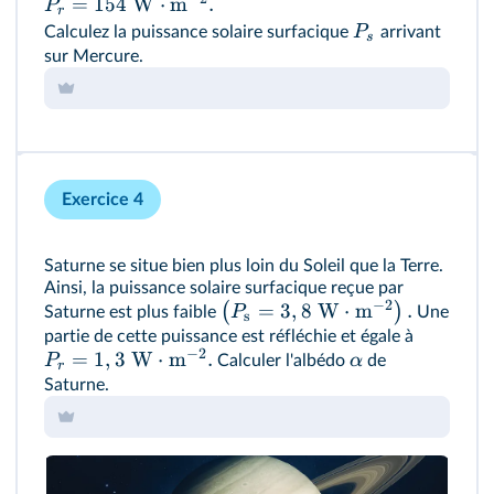
=
154
W
⋅
m
.
P
r
P
Calculez la puissance solaire surfacique
arrivant
s
sur Mercure.
Exercice 4
Saturne se situe bien plus loin du Soleil que la Terre.
Ainsi, la puissance solaire surfacique reçue par
−
2
=
3
,
8
W
⋅
m
.
(
)
P
Saturne est plus faible
Une
s
partie de cette puissance est réfléchie et égale à
−
2
=
1
,
3
W
⋅
m
.
P
α
Calculer l'albédo
de
r
Saturne.