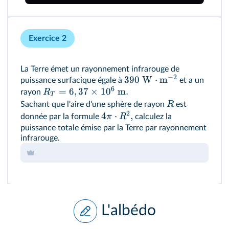
Exercice 2
La Terre émet un rayonnement infrarouge de
−
2
390
W
⋅
m
puissance surfacique égale à
et a un
6
=
6
,
37
×
1
0
m
.
R
rayon
T
R
Sachant que l'aire d'une sphère de rayon
est
2
4
⋅
,
π
R
donnée par la formule
calculez la
puissance totale émise par la Terre par rayonnement
infrarouge.
L'albédo