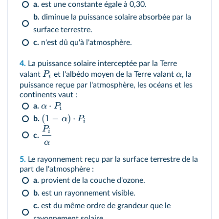
a.
est une constante égale à 0,30.
b.
diminue la puissance solaire absorbée par la
surface terrestre.
c.
n'est dû qu'à l'atmosphère.
4.
La puissance solaire interceptée par la Terre
P
α
valant
et l'albédo moyen de la Terre valant
, la
i
puissance reçue par l'atmosphère, les océans et les
continents vaut :
⋅
α
P
a.
i
(
1
−
)
⋅
α
P
b.
i
P
i
c.
α
5.
Le rayonnement reçu par la surface terrestre de la
part de l'atmosphère :
a.
provient de la couche d'ozone.
b.
est un rayonnement visible.
c.
est du même ordre de grandeur que le
rayonnement solaire.