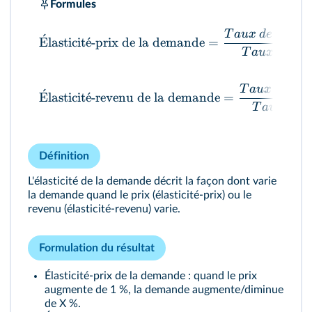
Formules
T
a
ux
d
e
v
a
r
ia
ˊ
E
lasticit
ˊ
e
-prix de la demande
=
T
a
ux
d
e
v
a
T
a
ux
d
e
v
a
r
ˊ
E
lasticit
ˊ
e
-revenu de la demande
=
T
a
ux
d
e
v
Définition
L'élasticité de la demande décrit la façon dont varie
la demande quand le prix (élasticité-prix) ou le
revenu (élasticité-revenu) varie.
Formulation du résultat
Élasticité-prix de la demande : quand le prix
augmente de 1 %, la demande augmente/diminue
de X %.