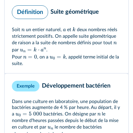
Suite géométrique
Définition
n
a
k
Soit
un entier naturel,
et
deux nombres réels
strictement positifs. On appelle suite géométrique
n
de raison a la suite de nombres définis pour tout
n
=
⋅
u
k
a
par
.
n
=
0
=
n
u
k
Pour
, on a
, appelé terme initial de la
0
suite.
Développement bactérien
Exemple
Dans une culture en laboratoire, une population de
bactéries augmente de 4 % par heure. Au départ, il y
=
5
000
u
n
a
bactéries. On désigne par
le
0
nombre d'heures passées depuis le début de la mise
u
en culture et par
le nombre de bactéries
n