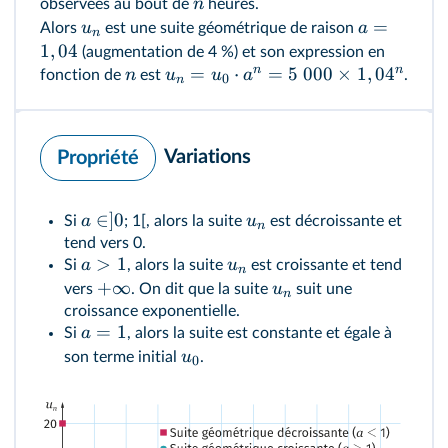
n
observées au bout de
heures.
=
u
a
Alors
est une suite géométrique de raison
n
1
,
04
(augmentation de 4 %) et son expression en
n
n
=
⋅
=
5
000
×
1
,
0
4
n
u
u
a
fonction de
est
.
0
n
Variations
Propriété
∈
]
0
a
u
Si
; 1[, alors la suite
est décroissante et
n
tend vers 0.
>
1
a
u
Si
, alors la suite
est croissante et tend
n
+
∞
u
vers
. On dit que la suite
suit une
n
croissance exponentielle.
=
1
a
Si
, alors la suite est constante et égale à
u
son terme initial
.
0