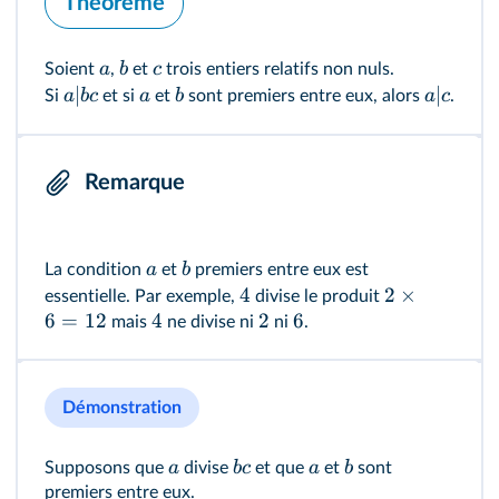
Théorème
a
b
c
Soient
,
et
trois entiers relatifs non nuls.
∣
∣
a
b
c
a
b
a
c
Si
et si
et
sont premiers entre eux, alors
.
Remarque
a
b
La condition
et
premiers entre eux est
4
2
×
essentielle. Par exemple,
divise le produit
6
=
12
4
2
6
mais
ne divise ni
ni
.
Démonstration
a
b
c
a
b
Supposons que
divise
et que
et
sont
premiers entre eux.