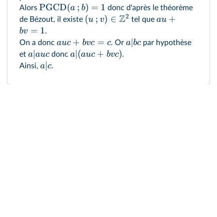
PGCD
(
;
)
=
1
a
b
Alors
donc d'après le théorème
2
Z
(
;
)
∈
+
u
v
a
u
de Bézout, il existe
tel que
=
1
b
v
.
+
=
∣
a
u
c
b
v
c
c
a
b
c
On a donc
. Or
par hypothèse
∣
∣
(
+
)
a
a
u
c
a
a
u
c
b
v
c
et
donc
.
∣
a
c
Ainsi,
.