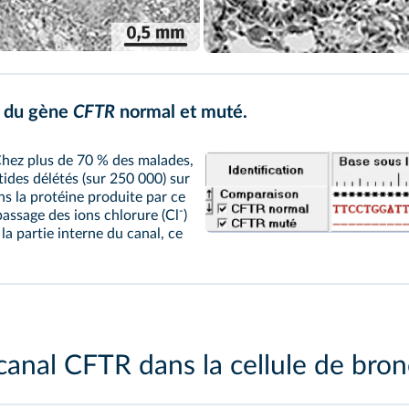
 du gène
CFTR
normal et muté.
 Chez plus de 70 % des malades,
des délétés (sur 250 000) sur
ns la protéine produite par ce
-
passage des ions chlorure (Cl
)
 la partie interne du canal, ce
canal CFTR dans la cellule de bro