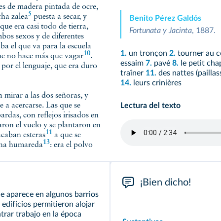
nes de madera pintada de ocre,
5
cha
zalea
puesta a secar, y
Benito Pérez Galdós
 que era casi todo de tierra,
Fortunata y Jacinta
, 1887.
mbos sexos y de diferentes
aba el que va para la escuela
1.
un tronçon
2.
tourner au c
10
e no hace más que
vagar
.
essaim
7.
pavé
8.
le petit ch
 por el lenguaje, que era duro
traîner
11.
des nattes (paillas
14.
leurs crinières
 mirar a las dos señoras, y
e a acercarse. Las que se
Lectura del texto
rdas, con reflejos irisados en
taron el vuelo y se plantaron en
11
sacaban
esteras
a que se
13
una
humareda
: era el polvo
¡Bien dicho!
e aparece en algunos barrios
 edificios permitieron alojar
trar trabajo en la época