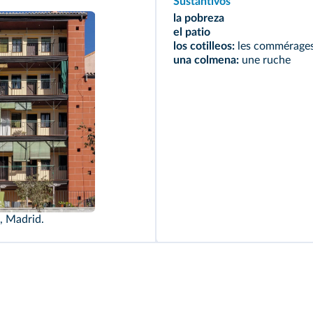
Sustantivos
la pobreza
el patio
los cotilleos:
les commérage
una colmena:
une ruche
s, Madrid.