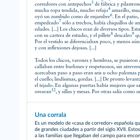
3
corredores con
antepechos
de fábrica y pilastro
4
mucha ropa tendida, mucho
refajo
amarillo, mu
6
oyó un zumbido como de
enjambre
. En el patio,
7
empedrado
sólo a trechos, había chiquillos de a
edades. [...] Los chicos eran de diversos tipos. Est
8
9
con su cartera de estudio, y
el pillete
descalzo
qu
Por el vestido se diferenciaban poco, y menos aún
y con inflexiones dejosas. [...]
Todos los chicos, varones y hembras, se pusieron a
callaban entre burlones y respetuosos, sin atrevers
acercaban paso a paso eran seis u ocho palomas pa
el cuello; lindísimas, gordas. [...] De pronto levan
el tejado. En algunas puertas había mujeres que 
12
orearan
, y sillas y mesas. Por otras salía como 
Una corrala
Es un modelo de «casa de corredor» española qu
de grandes ciudades a partir del siglo XVII. Estos
a las familias que llegaban del campo para encon