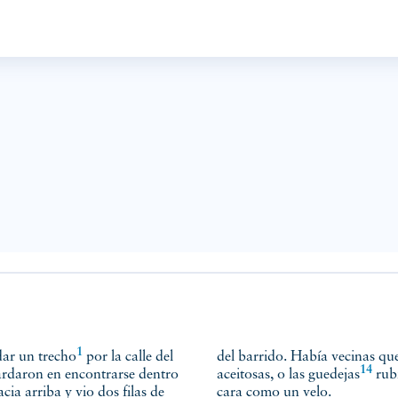
1
ndar
un trecho
por la calle del
del barrido. Había vecinas que
14
ardaron en encontrarse dentro
aceitosas, o
las guedejas
rubi
cia arriba y vio dos filas de
cara como un velo.