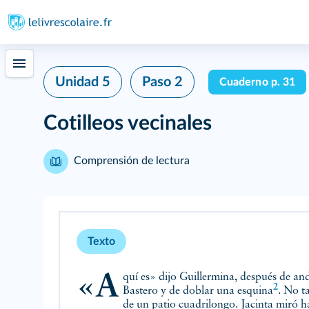
Unidad 5
Paso 2
Cuaderno p. 31
Cotilleos vecinales
Comprensión de lectura
Texto
«Aquí es» dijo Guillermina, después de a
2
Bastero y de
doblar una esquina
. No t
de un patio cuadrilongo. Jacinta miró ha