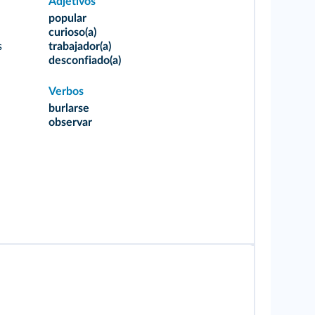
Adjetivos
popular
curioso(a)
s
trabajador(a)
desconfiado(a)
Verbos
burlarse
observar