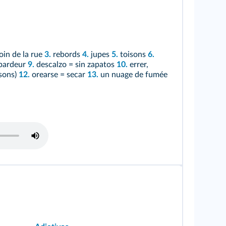
oin de la rue
3.
rebords
4.
jupes
5.
toisons
6.
apardeur
9.
descalzo = sin zapatos
10.
errer,
sons)
12.
orearse = secar
13.
un nuage de fumée