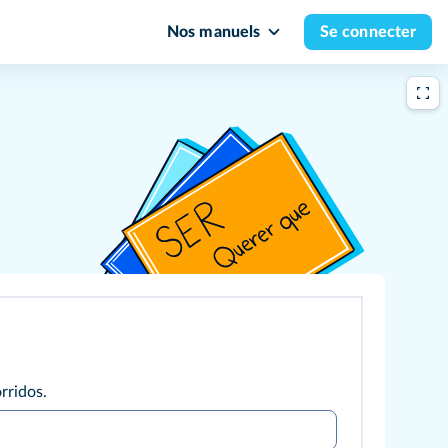
Nos manuels
Se connecter
rridos.