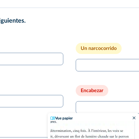
iguientes.
Un narcocorrido
Encabezar
Vue papier
Espantar