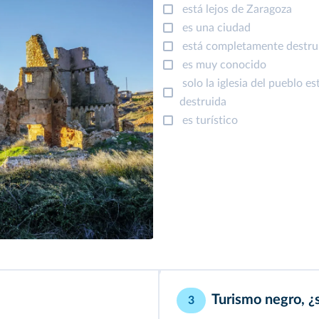
está lejos de Zaragoza
es una ciudad
está completamente destru
es muy conocido
solo la iglesia del pueblo es
destruida
es turístico
Turismo negro, ¿s
3