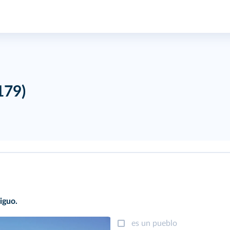
 179)
iguo.
es un pueblo