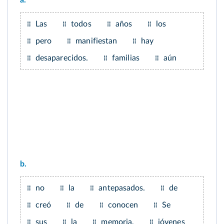
a.
Las
todos
años
los
pero
manifiestan
hay
desaparecidos.
familias
aún
b.
no
la
antepasados.
de
creó
de
conocen
Se
sus
la
memoria,
jóvenes