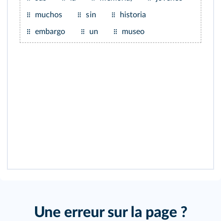
muchos
sin
historia
embargo
un
museo
Une erreur sur la page ?