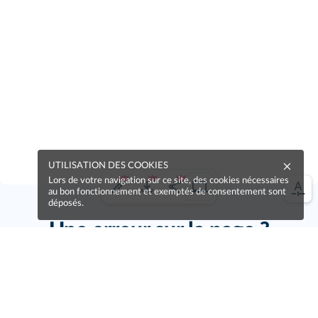
UTILISATION DES COOKIES
Lors de votre navigation sur ce site, des cookies nécessaires
au bon fonctionnement et exemptés de consentement sont
déposés.
Une erreur sur la page ?
Une idée à proposer ?
Nos manuels sont collaboratifs, n'hésitez pas à
nous en faire part.