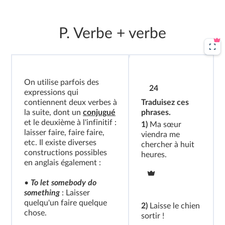
P. Verbe + verbe
On utilise parfois des
24
expressions qui
contiennent deux verbes à
Traduisez ces
la suite, dont un
conjugué
phrases.
et le deuxième à l'infinitif :
1)
Ma sœur
laisser faire, faire faire,
viendra me
etc. Il existe diverses
chercher à huit
constructions possibles
heures.
en anglais également :
•
To let somebody do
something
: Laisser
quelqu'un faire quelque
2)
Laisse le chien
chose.
sortir !