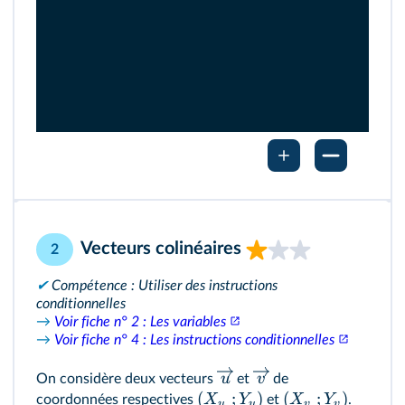
Vecteurs colinéaires
2
✔
Compétence : Utiliser des instructions
conditionnelles
→
Voir fiche n° 2 : Les variables
→
Voir fiche n° 4 : Les instructions conditionnelles
u
v
On considère deux vecteurs
et
de
(
;
)
(
;
)
X
Y
X
Y
coordonnées respectives
et
.
u
u
v
v