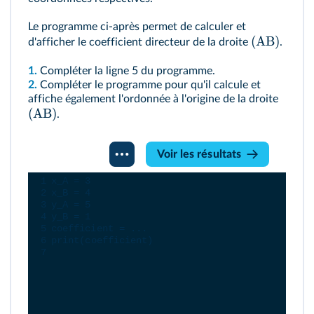
Le programme ci-après permet de calculer et
(
AB
)
d'afficher le coefficient directeur de la droite
.
1.
Compléter la ligne 5 du programme.
2.
Compléter le programme pour qu'il calcule et
affiche également l'ordonnée à l'origine de la droite
(
AB
)
.
Console
Voir les résultats
Python
1
x_A
=
3
2
x_B
=
4
3
y_A
=
5
4
y_B
=
1
5
coefficient
=
...
6
print
(
coefficient
)
7