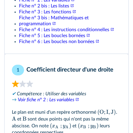
Fiche n° 2 : Les variables
Fiche n° 2 bis : Les listes
Fiche n° 3 : Les fonctions
Fiche n° 3 bis : Mathématiques et
programmation
Fiche n° 4 : Les instructions conditionnelles
Fiche n° 5 : Les boucles bornées
Fiche n° 6 : Les boucles non bornées
Coefficient directeur d'une droite
1
✔
Compétence : Utiliser des variables
→
Voir fiche n° 2 : Les variables
(
O
;
I
,
J
)
.
Le plan est muni d'un repère orthonormé
A
B
et
sont deux points qui n'ont pas la même
(
;
)
(
;
)
x
y
x
y
abscisse. On note
et
leurs
A
A
B
B
coordonnées respectives.