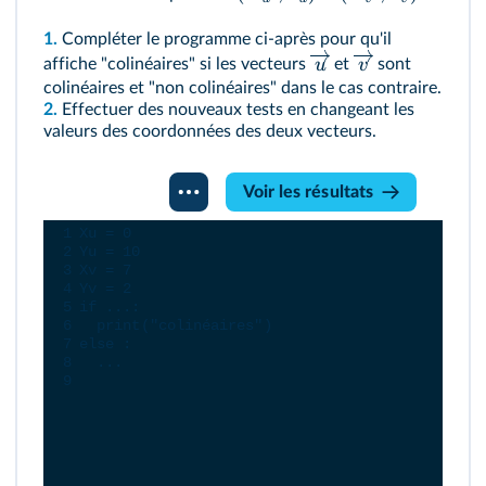
1.
Compléter le programme ci-après pour qu'il
u
v
affiche "colinéaires" si les vecteurs
et
sont
colinéaires et "non colinéaires" dans le cas contraire.
2.
Effectuer des nouveaux tests en changeant les
valeurs des coordonnées des deux vecteurs.
Console
Voir les résultats
Python
1
Xu
=
0
2
Yu
=
10
3
Xv
=
7
4
Yv
=
2
5
if
...
:
6
print
(
"colinéaires"
)
7
else
 :
8
...
9