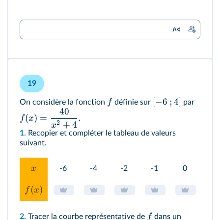
19
[
−
6
;
4
]
f
On considère la fonction
définie sur
par
40
(
)
=
.
f
x
2
+
4
x
1.
Recopier et compléter le tableau de valeurs
suivant.
x
-6
-4
-2
-1
0
1
(
)
f
x
f
2.
Tracer la courbe représentative de
dans un