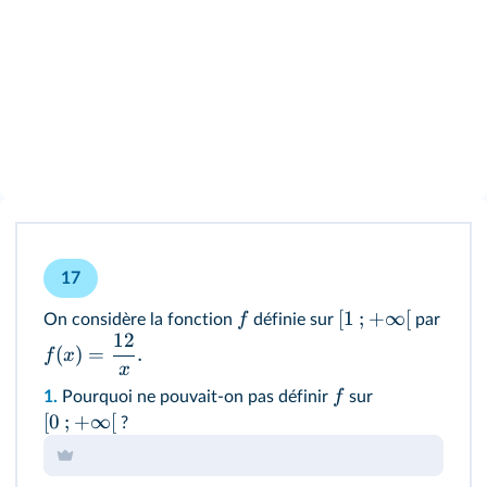
17
[
1
;
+
∞
[
f
On considère la fonction
définie sur
par
12
(
)
=
.
f
x
x
f
1.
Pourquoi ne pouvait-on pas définir
sur
[
0
;
+
∞
[
?