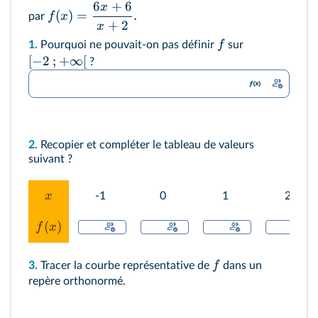
6
+
6
x
(
)
=
.
f
x
par
+
2
x
f
1.
Pourquoi ne pouvait-on pas définir
sur
[
−
2
;
+
∞
[
?
2.
Recopier et compléter le tableau de valeurs
suivant ?
x
-1
0
1
2
(
)
f
x
f
3.
Tracer la courbe représentative de
dans un
repère orthonormé.