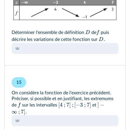
D
f
Déterminer l'ensemble de définition
de
puis
.
D
décrire les variations de cette fonction sur
15
On considère la fonction de l'exercice précédent.
Préciser, si possible et en justifiant, les extremums
[
4
;
7
]
;
[
−
3
;
7
]
]
−
f
de
sur les intervalles
et
∞
;
7
]
.