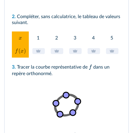
2.
Compléter, sans calculatrice, le tableau de valeurs
suivant.
x
1
2
3
4
5
6
(
)
f
x
f
3.
Tracer la courbe représentative de
dans un
repère orthonormé.