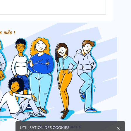
e idée !
Oups, une coquille
UTILISATION DES COOKIES