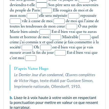
deviendra-t-elle
Son père sera un des souvenirs
du peuple de Paris
Elle rougira de moi et de
mon nom
elle sera méprisée
repoussée
vile à cause de moi
de moi qui l'aime de
toutes les tendresses de mon cœur
Ô ma petite
Marie bien-aimée
Est-il bien vrai que tu auras
honte et horreur de moi
Misérable
quel
crime j'ai commis x et quel crime je fais commettre à la
société
Oh
est-il bien vrai que je vais
mourir avant la fin du jour
Est-il bien vrai que
c'est moi
D'après Victor Hugo
Le Dernier Jour d'un condamné, Œuvres complètes
de Victor Hugo
, texte établi par Gustave Simon,
Imprimerie nationale, Ollendorff, 1910.
b.
Lisez-le à voix haute à votre voisin en respectant
la ponctuation pour mettre en valeur ce que ressent
le narrateur.