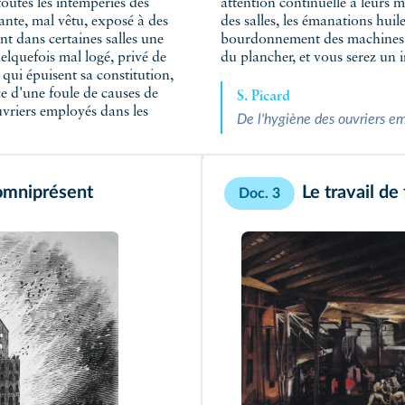
toutes les intempéries des
attention continuelle à leurs m
sante, mal vêtu, exposé à des
des salles, les émanations huile
nt dans certaines salles une
bourdonnement des machines à v
elquefois mal logé, privé de
du plancher, et vous serez un 
 qui épuisent sa constitution,
nce d'une foule de causes de
S. Picard
uvriers employés dans les
De l'hygiène des ouvriers em
 omniprésent
Le travail d
Doc. 3