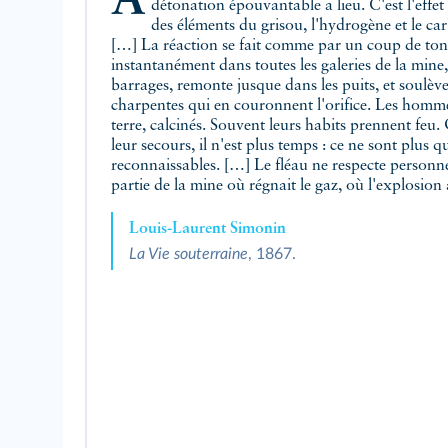
À peine le gaz est‑il au contact de la flamme d'une lampe, qu'une
détonation épouvantable a lieu. C'est l'effe
des éléments du grisou, l'hydrogène et le car
[…] La réaction se fait comme par un coup de ton
instantanément dans toutes les galeries de la mine, e
barrages, remonte jusque dans les puits, et soulève
charpentes qui en couronnent l'orifice. Les homme
terre, calcinés. Souvent leurs habits prennent feu
leur secours, il n'est plus temps : ce ne sont plus 
reconnaissables. […] Le fléau ne respecte personne 
partie de la mine où régnait le gaz, où l'explosion 
Louis-Laurent Simonin
La Vie souterraine
, 1867.