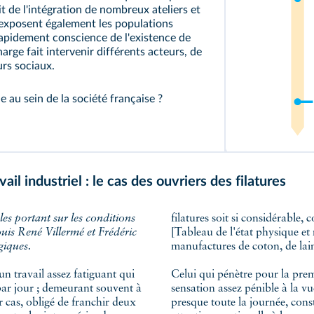
it de l'intégration de nombreux ateliers et
 exposent également les populations
apidement conscience de l'existence de
arge fait intervenir différents acteurs, de
urs sociaux.
e au sein de la société française ?
ail industriel : le cas des ouvriers des filatures
filatures soit si considérable
ouis René Villermé et Frédéric
[Tableau de l'état physique et
giques.
manufactures de coton, de lai
 un travail assez fatiguant qui
Celui qui pénètre pour la premi
par jour ; demeurant souvent à
sensation assez pénible à la v
r cas, obligé de franchir deux
presque toute la journée, co