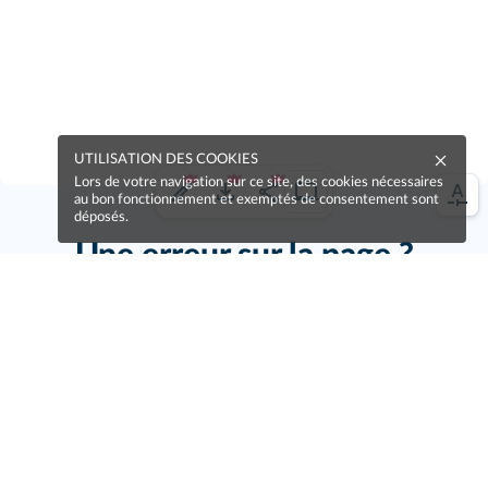
UTILISATION DES COOKIES
Lors de votre navigation sur ce site, des cookies nécessaires
au bon fonctionnement et exemptés de consentement sont
déposés.
Une erreur sur la page ?
Une idée à proposer ?
Nos manuels sont collaboratifs, n'hésitez pas à
nous en faire part.
Je contribue !