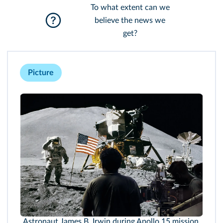
To what extent can we
believe the news we
get?
Picture
Astronaut James B. Irwin during Apollo 15 mission,