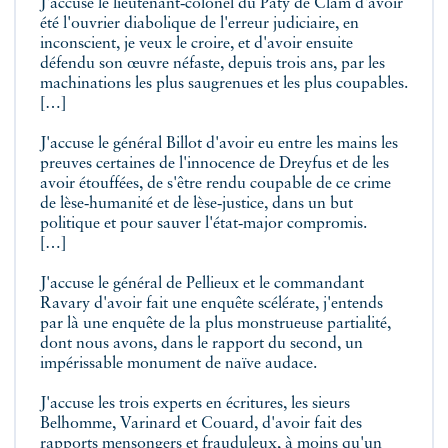
J'accuse le lieutenant‑colonel du Paty de Clam d'avoir
été l'ouvrier diabolique de l'erreur judiciaire, en
inconscient, je veux le croire, et d'avoir ensuite
défendu son œuvre néfaste, depuis trois ans, par les
machinations les plus saugrenues et les plus coupables.
[…]
J'accuse le général Billot d'avoir eu entre les mains les
preuves certaines de l'innocence de Dreyfus et de les
avoir étouffées, de s'être rendu coupable de ce crime
de lèse‑humanité et de lèse‑justice, dans un but
politique et pour sauver l'état‑major compromis.
[…]
J'accuse le général de Pellieux et le commandant
Ravary d'avoir fait une enquête scélérate, j'entends
par là une enquête de la plus monstrueuse partialité,
dont nous avons, dans le rapport du second, un
impérissable monument de naïve audace.
J'accuse les trois experts en écritures, les sieurs
Belhomme, Varinard et Couard, d'avoir fait des
rapports mensongers et frauduleux, à moins qu'un