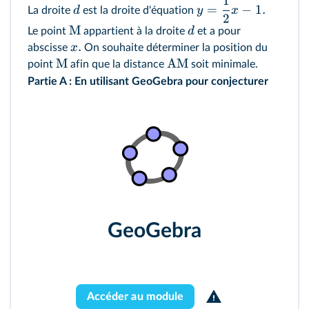
1
=
−
1.
d
y
x
La droite
est la droite d'équation
2
M
d
Le point
appartient à la droite
et a pour
.
x
abscisse
On souhaite déterminer la position du
M
AM
point
afin que la distance
soit minimale.
Partie A : En utilisant GeoGebra pour conjecturer
GeoGebra
Accéder au module