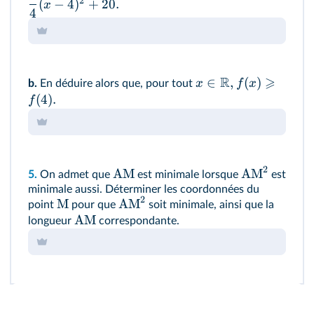
2
(
−
4
)
+
20.
x
4
R
⩾
∈
,
(
)
x
f
x
b.
En déduire alors que, pour tout
(
4
)
.
f
2
AM
AM
5.
On admet que
est minimale lorsque
est
minimale aussi. Déterminer les coordonnées du
2
M
AM
point
pour que
soit minimale, ainsi que la
AM
longueur
correspondante.