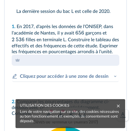
La dernière session du bac L est celle de 2020.
1.
En 2017, d'après les données de l'ONISEP, dans
656
l'académie de Nantes, il y avait
garçons et
2
536
filles en terminale L. Construire le tableau des
effectifs et des fréquences de cette étude. Exprimer
les fréquences en pourcentages arrondis à l'unité.
Cliquez pour accéder à une zone de dessin
2.
Comparer les pourcentages du diagramme ci-
UTILISATION DES COOKIES
dessous avec ceux calculés précédemment.
Lors de votre navigation sur ce site, des cookies nécessaires
Conclure.
au bon fonctionnement et exemptés de consentement sont
déposés.