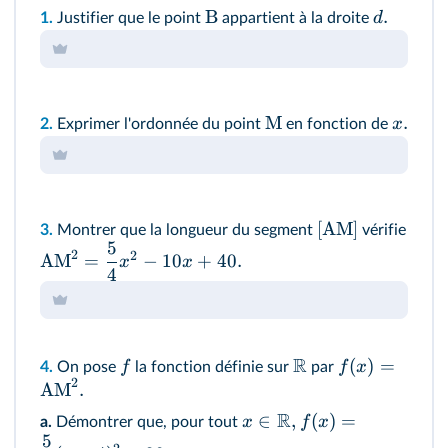
B
.
d
1.
Justifier que le point
appartient à la droite
M
.
x
2.
Exprimer l'ordonnée du point
en fonction de
[AM]
3.
Montrer que la longueur du segment
vérifie
5
2
2
AM
=
−
10
+
40.
x
x
4
R
(
)
=
f
f
x
4.
On pose
la fonction définie sur
par
2
AM
.
R
∈
,
(
)
=
x
f
x
a.
Démontrer que, pour tout
5