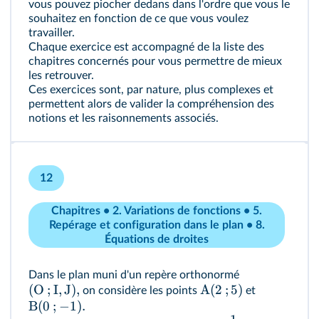
vous pouvez piocher dedans dans l'ordre que vous le
souhaitez en fonction de ce que vous voulez
travailler.
Chaque exercice est accompagné de la liste des
chapitres concernés pour vous permettre de mieux
les retrouver.
Ces exercices sont, par nature, plus complexes et
permettent alors de valider la compréhension des
notions et les raisonnements associés.
12
Chapitres • 2. Variations de fonctions • 5.
Repérage et configuration dans le plan • 8.
Équations de droites
Dans le plan muni d'un repère orthonormé
(
O
;
I
,
J
)
,
A
(
2
;
5
)
on considère les points
et
B
(
0
;
−
1
)
.