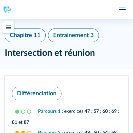
Chapitre 11
Entrainement 3
Intersection et réunion
Différenciation
Parcours 1 :
exercices
47
;
57
;
60
;
69
;
81
et
87
Parcours 2 :
exercices
48
;
50
;
54
;
58
;