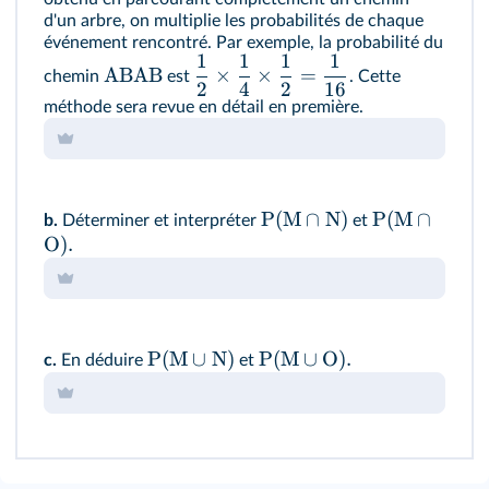
d'un arbre, on multiplie les probabilités de chaque
événement rencontré. Par exemple, la probabilité du
1
1
1
1
ABAB
×
×
=
chemin
est
. Cette
2
4
2
16
méthode sera revue en détail en première.
P
(
M
∩
N
)
P
(
M
∩
b.
Déterminer et interpréter
et
O
)
.
P
(
M
∪
N
)
P
(
M
∪
O
)
.
c.
En déduire
et