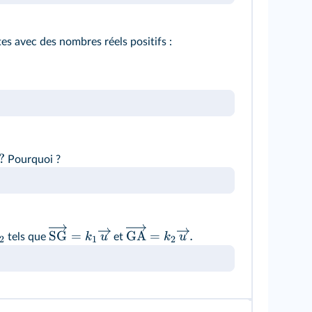
es avec des nombres réels positifs :
?
Pourquoi ?
SG
=
GA
=
.
k
u
k
u
tels que
et
2
1
2