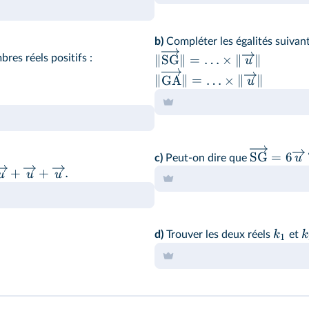
de la norme des vecteurs.
b)
Compléter les égalités suivant
res réels positifs :
∥
SG
∥
=
…
×
∥
∥
u
∥
GA
∥
=
…
×
∥
∥
u
SG
=
6
u
c)
Peut-on dire que
+
+
.
u
u
u
k
k
d)
Trouver les deux réels
et
1