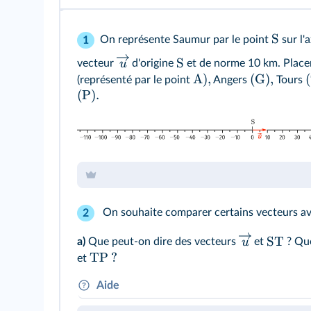
S
On représente Saumur par le point
sur l'
1
S
u
vecteur
d'origine
et de norme 10 km. Placer
A
)
,
(
G
)
,
(
(représenté par le point
Angers
Tours
(
P
)
.
On souhaite comparer certains vecteurs ave
2
ST
u
a)
Que peut-on dire des vecteurs
et
? Que
TP
?
et
Aide