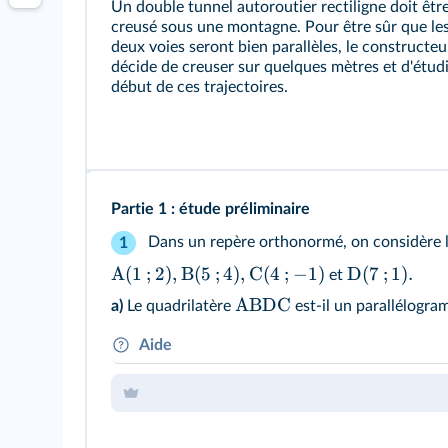
Un double tunnel autoroutier rectiligne doit êtr
creusé sous une montagne. Pour être sûr que le
deux voies seront bien parallèles, le constructeu
décide de creuser sur quelques mètres et d'étudi
début de ces trajectoires.
Partie 1 : étude préliminaire
Dans un repère orthonormé, on considère le
1
A
(
1
;
2
)
,
B
(
5
;
4
)
,
C
(
4
;
−
1
)
D
(
7
;
1
)
.
et
ABDC
a)
Le quadrilatère
est-il un parallélogram
Aide
Pour démontrer qu'un quadrilatère est un para
plusieurs méthodes : longueur des côtés, paral
diagonales, etc.