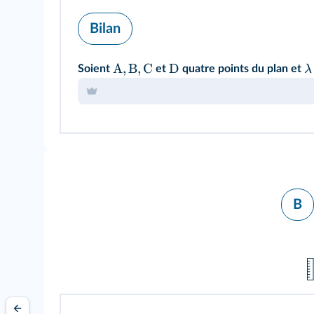
Bilan
A
,
B
,
C
D
λ
Soient
et
quatre points du plan et
B