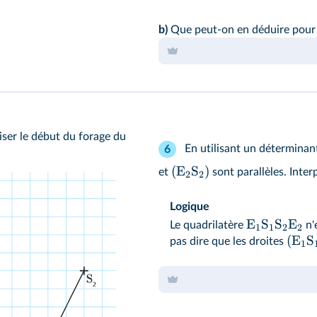
b)
Que peut-on en déduire pou
ser le début du forage du
En utilisant un déterminant
6
(
E
S
)
et
sont parallèles. Inter
2
2
Logique
E
S
S
E
Le quadrilatère
n'
1
1
2
2
(
E
S
pas dire que les droites
1