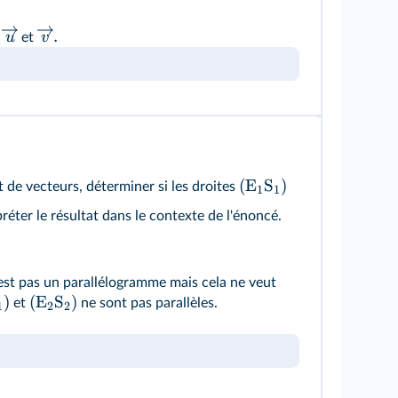
.
u
v
r
et
(
E
S
)
 de vecteurs, déterminer si les droites
1
1
préter le résultat dans le contexte de l'énoncé.
est pas un parallélogramme mais cela ne veut
)
(
E
S
)
et
ne sont pas parallèles.
1
2
2