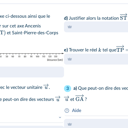
axe ci-dessous ainsi que le
ST
d)
Justifier alors la notation
 sur cet axe Ancenis
T
)
et Saint-Pierre-des-Corps
TP
k
e)
Trouver le réel
tel que
.
u
c le vecteur unitaire
a)
Que peut-on dire des ve
3
GA
u
u
et
?
 peut-on dire des vecteurs
Aide
On peut parler ici du sens, de