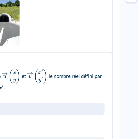
′
(
)
(
)
x
x
u
v
e
et
le nombre réel défini par
′
y
y
′
.
x