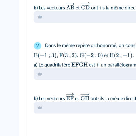
AB
CD
b)
Les vecteurs
et
ont-ils la même direct
Dans le même repère orthonormé, on considè
2
E
(
−
1
;
3
)
,
F
(
3
;
2
)
,
G
(
−
2
;
0
)
H
(
2
;
−
1
)
.
et
EFGH
a)
Le quadrilatère
est-il un parallélogram
EF
GH
b)
Les vecteurs
et
ont-ils la même direct