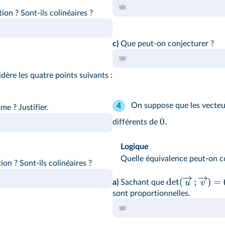
ion ? Sont-ils colinéaires ?
c)
Que peut-on conjecturer ?
re les quatre points suivants :
On suppose que les vecte
4
me ? Justifier.
0.
différents de
Logique
Quelle équivalence peut-on co
ion ? Sont-ils colinéaires ?
det
(
;
)
=
u
v
a)
Sachant que
sont proportionnelles.