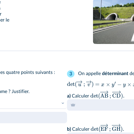
e
s
r
er le
s quatre points suivants :
On appelle
déterminant
d
3
′
det
(
;
)
=
×
−
×
u
v
x
y
y
me ? Justifier.
det
(
AB
;
CD
)
.
a)
Calculer
llélogramme, il existe
lélisme, milieu des
det
(
EF
;
GH
)
.
b)
Calculer