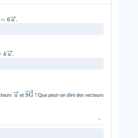
=
6
.
u
=
.
k
u
SG
u
cteurs
et
? Que peut-on dire des vecteurs
 la direction et de la norme des vecteurs.