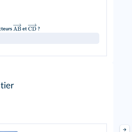
AB
CD
cteurs
et
?
tier
.