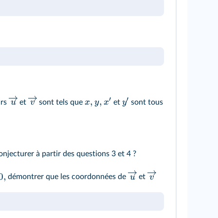
′
′
,
,
u
v
x
y
x
y
urs
et
sont tels que
et
sont tous
njecturer à partir des questions 3 et 4 ?
0
,
u
v
démontrer que les coordonnées de
et