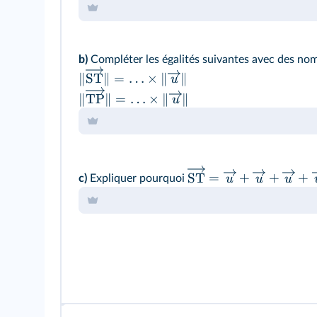
On peut parler ici du sens, de la direction et 
b)
Compléter les égalités suivantes avec des nomb
∥
ST
∥
=
…
×
∥
∥
u
∥
TP
∥
=
…
×
∥
∥
u
ST
=
+
+
+
u
u
u
c)
Expliquer pourquoi