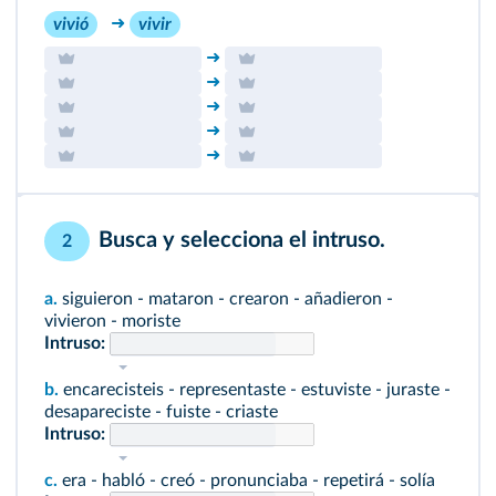
➜
vivió
vivir
➜
➜
➜
➜
➜
Busca y selecciona el intruso.
2
a.
siguieron - mataron - crearon - añadieron -
vivieron - moriste
Intruso:
b.
encarecisteis - representaste - estuviste - juraste -
desapareciste - fuiste - criaste
Intruso:
c.
era - habló - creó - pronunciaba - repetirá - solía