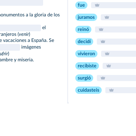
fue
numentos a la gloria de los
juramos
el
reinó
ranjeros (
venir
)
 vacaciones a España. Se
decidí
imágenes
ufrir
)
vivieron
mbre y miseria.
recibiste
surgió
cuidasteis