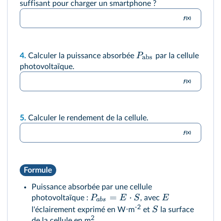
suffisant pour charger un smartphone ?
P
4.
Calculer la puissance absorbée
par la cellule
abs
photovoltaïque.
5.
Calculer le rendement de la cellule.
Formule
Puissance absorbée par une cellule
=
⋅
P
E
S
E
photovoltaïque :
, avec
ab
s
-2
S
l'éclairement exprimé en W⋅m
et
la surface
2
de la cellule en m
.