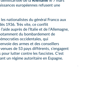
démilitarisée de la
Rhénanie
le 7 mars
puissances européennes refusent une
 les nationalistes du général Franco aux
ès 1936. Très vite, ce conflit
lʼaide auprès de lʼItalie et de lʼAllemagne,
s notamment du bombardement de
démocraties occidentales, qui
 envoie des armes et des conseillers
s, venues de 53 pays différents, sʼengagent
pour lutter contre les fascistes. Cʼest
ant un régime autoritaire en Espagne.