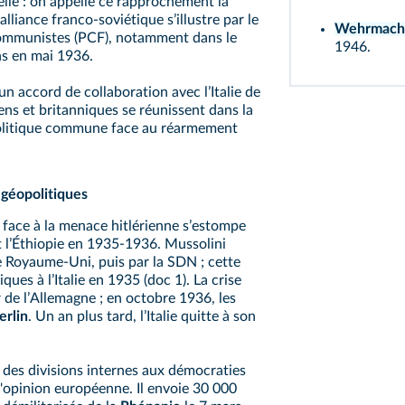
elle : on appelle ce rapprochement la
alliance franco-soviétique sʼillustre par le
Wehrmacht
communistes (PCF), notamment dans le
1946.
ns en mai 1936.
n accord de collaboration avec lʼItalie de
ens et britanniques se réunissent dans la
 politique commune face au réarmement
 géopolitiques
 face à la menace hitlérienne sʼestompe
rt lʼÉthiopie en 1935-1936. Mussolini
le Royaume-Uni, puis par la SDN ; cette
ues à lʼItalie en 1935 (
doc 1
). La crise
 de lʼAllemagne ; en octobre 1936, les
rlin
. Un an plus tard, lʼItalie quitte à son
e des divisions internes aux démocraties
l'opinion européenne. Il envoie 30 000