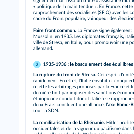
signent en mai 1935 un traité dʼassistance mutu
« politique de la main tendue ». En France, cette 
rapprochement des socialistes (SFIO) avec les 
cadre du Front populaire, vainqueur des électio
Faire front commun.
La France signe également u
Mussolini en 1935. Les diplomates français, itali
ville de Stresa, en Italie, pour promouvoir une
allemand.
1935-1936 : le basculement des équilibres
2
La rupture du front de Stresa.
Cet esprit dʼunité
rapidement. En effet, lʼItalie envahit et conquie
rejette les arbitrages proposés par la France et 
dernière finit par imposer des sanctions économiq
éthiopienne conduit donc lʼItalie à se rapprocher
deux États concluent une alliance, lʼ
axe Rome-Be
tour la SDN.
La remilitarisation de la Rhénanie.
Hitler profit
occidentales et de la vigueur du pacifisme dans 