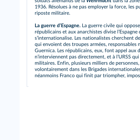
soldats allemands de la
Wehrmacht
dans la zone 
1936. Résolues à ne pas employer la force, les 
riposte militaire.
La guerre dʼEspagne.
La guerre civile qui oppose
républicains et aux anarchistes divise lʼEspagne d
sʼinternationalise. Les nationalistes cherchent de 
qui envoient des troupes armées, responsable
Guernica. Les républicains, eux, font appel aux 
nʼinterviennent pas directement, et à lʼURSS qui
militaires. Enfin, plusieurs milliers de personne
volontairement dans les Brigades internationales 
néanmoins Franco qui finit par triompher, impos