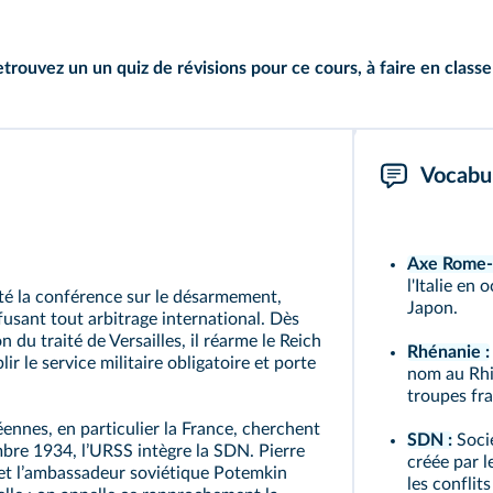
etrouvez un
un quiz de révisions
pour ce cours, à faire en classe
Vocabul
Axe Rome-B
l'Italie en
té la conférence sur le désarmement,
Japon.
efusant tout arbitrage international. Dès
n du traité de Versailles, il réarme le Reich
Rhénanie :
ir le service militaire obligatoire et porte
nom au Rhin
troupes fra
nnes, en particulier la France, cherchent
SDN :
Soci
mbre 1934, lʼURSS intègre la SDN. Pierre
créée par l
, et lʼambassadeur soviétique Potemkin
les conflit