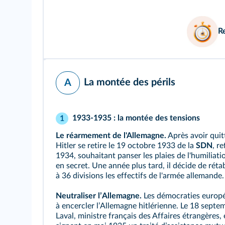
R
La montée des périls
A
1933-1935 : la montée des tensions
1
Le réarmement de l'Allemagne.
Après avoir quit
Hitler se retire le 19 octobre 1933 de la
SDN
, r
1934, souhaitant panser les plaies de l'humiliatio
en secret. Une année plus tard, il décide de rétabl
à 36 divisions les effectifs de l'armée allemande.
Neutraliser lʼAllemagne.
Les démocraties europée
à encercler lʼAllemagne hitlérienne. Le 18 septe
Laval, ministre français des Affaires étrangères