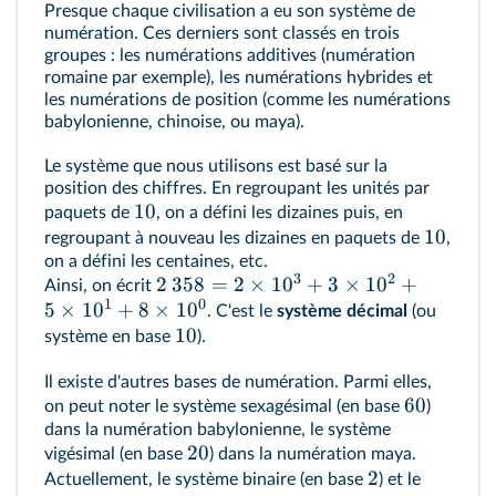
Presque chaque civilisation a eu son système de
numération. Ces derniers sont classés en trois
groupes : les numérations additives (numération
romaine par exemple), les numérations hybrides et
les numérations de position (comme les numérations
babylonienne, chinoise, ou maya).
Le système que nous utilisons est basé sur la
position des chiffres. En regroupant les unités par
10
paquets de
, on a défini les dizaines puis, en
10
regroupant à nouveau les dizaines en paquets de
,
on a défini les centaines, etc.
3
2
2
358
=
2
×
1
0
+
3
×
1
0
+
Ainsi, on écrit
1
0
5
×
1
0
+
8
×
1
0
. C'est le
système décimal
(ou
10
système en base
).
Il existe d'autres bases de numération. Parmi elles,
60
on peut noter le système sexagésimal (en base
)
dans la numération babylonienne, le système
20
vigésimal (en base
) dans la numération maya.
2
Actuellement, le système binaire (en base
) et le