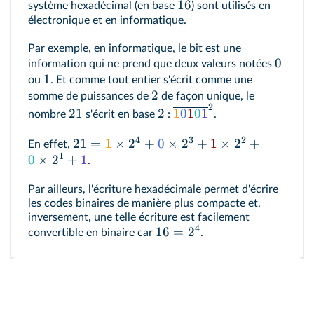
16
système hexadécimal (en base
) sont utilisés en
électronique et en informatique.
Par exemple, en informatique, le bit est une
0
information qui ne prend que deux valeurs notées
1
ou
. Et comme tout entier s'écrit comme une
2
somme de puissances de
de façon unique, le
2
21
2
1
0
1
0
1
nombre
s'écrit en base
:
.
4
3
2
21
=
1
×
2
+
0
×
2
+
1
×
2
+
En effet,
1
0
×
2
+
1
.
Par ailleurs, l'écriture hexadécimale permet d'écrire
les codes binaires de manière plus compacte et,
inversement, une telle écriture est facilement
4
16
=
2
convertible en binaire car
.