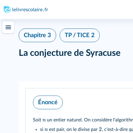
Chapitre 3
TP / TICE 2
La conjecture de Syracuse
Énoncé
n
Soit
un entier naturel. On considère l'algorith
2
n
si
est pair, on le divise par
, c'est-à-dire 