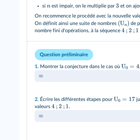
3
n
si
est impair, on le multiplie par
et on aj
On recommence le procédé avec la nouvelle val
(
U
)
On définit ainsi une suite de nombres
de p
n
4
;
2
;
1
nombre fini d'opérations, à la séquence
Question préliminaire
U
=
4
1.
Montrer la conjecture dans le cas où
0
U
=
17
2.
Écrire les différentes étapes pour
ju
0
4
;
2
;
1.
valeurs