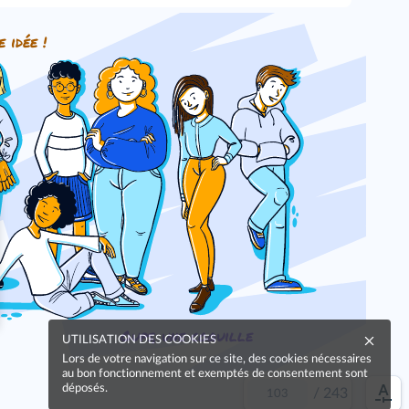
e idée !
Oups, une coquille
UTILISATION DES COOKIES
Lors de votre navigation sur ce site, des cookies nécessaires
au bon fonctionnement et exemptés de consentement sont
déposés.
/
243