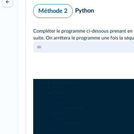
Python
Méthode 2
Compléter le programme ci‑dessous prenant en 
suite. On arrêtera le programme une fois la sé
Console Python
1
def
syracuse
(
u
):
2
L
=
 [
u
]
3
while
u
!=
...
 :
4
if
...
 :
5
u
=
u
/
2
6
L
.
append
(
u
)
7
else
:
8
u
=
...
9
L
.
append
(
u
)
10
return
L