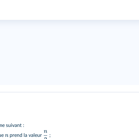
me suivant :
n
n
que
prend la valeur
;