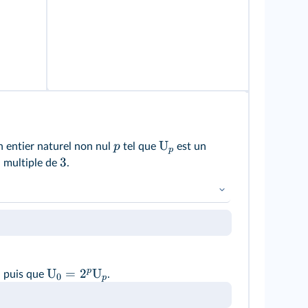
U
p
n entier naturel non nul
tel que
est un
p
3
 multiple de
.
raposée et par disjonction des cas.
p
U
=
2
U
, puis que
.
0
p