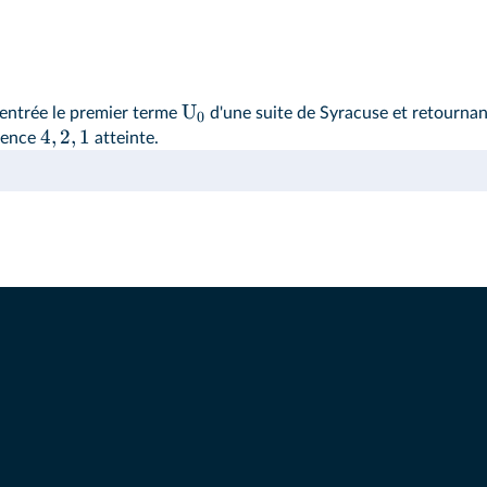
U
entrée le premier terme
d'une suite de Syracuse et retournant
0
4
,
2
,
1
quence
atteinte.