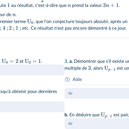
2
1
3
+
1
n
n
oute
au résultat, c'est-à-dire que
prend la valeur
.
n
eur de
.
U
remier terme
, que l'on conjecture toujours aboutir, après un
0
;
4
;
2
;
1
;
etc. Ce résultat n'est pas encore démontré à ce jour.
U
=
2
U
=
1
,
et
.
3.
a.
Démontrer que s'il existe u
0
0
3
U
multiple de
, alors
est un
−
1
p
Aide
squ'à obtenir pour dernières
On pourra raisonner pas cont
U
b.
En déduire que
est pair
−
1
p