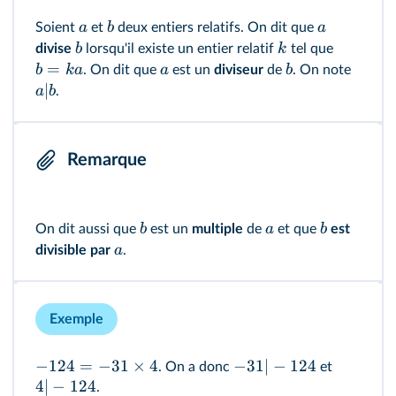
a
b
a
Soient
et
deux entiers relatifs. On dit que
b
k
divise
lorsqu'il existe un entier relatif
tel que
=
b
ka
a
b
. On dit que
est un
diviseur
de
. On note
∣
a
b
.
Remarque
b
a
b
On dit aussi que
est un
multiple
de
et que
est
a
divisible par
.
Exemple
−
124
=
−
31
×
4
−
31∣
−
124
. On a donc
et
4∣
−
124
.