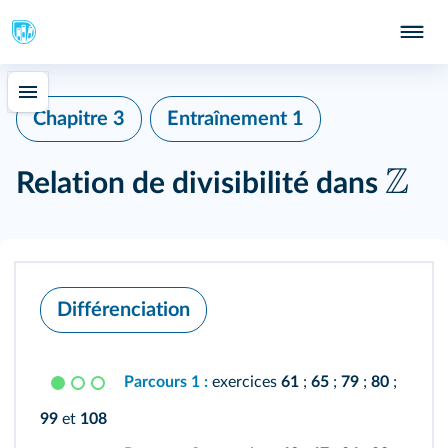
Chapitre 3
Entraînement 1
Z
Relation de divisibilité dans
Différenciation
Parcours 1 :
exercices
61
;
65
;
79
;
80
;
99
et
108