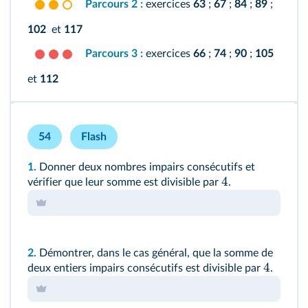
Parcours 2 :
exercices
63
;
67
;
84
;
89
;
102
et
117
Parcours 3 :
exercices
66
;
74
;
90
;
105
et
112
54
Flash
1.
Donner deux nombres impairs consécutifs et
4
vérifier que leur somme est divisible par
.
2.
Démontrer, dans le cas général, que la somme de
4
deux entiers impairs consécutifs est divisible par
.