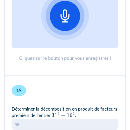
Cliquez sur le bouton pour vous enregistrer !
19
Déterminer la décomposition en produit de facteurs
2
2
3
1
−
1
6
premiers de l'entier
.