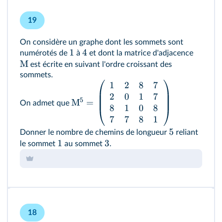
19
On considère un graphe dont les sommets sont
1
4
numérotés de
à
et dont la matrice d'adjacence
M
est écrite en suivant l'ordre croissant des
sommets.
1
2
8
7
2
0
1
7
5
M
=
On admet que
8
1
0
8
7
7
8
1
5
Donner le nombre de chemins de longueur
reliant
1
3
le sommet
au sommet
.
18