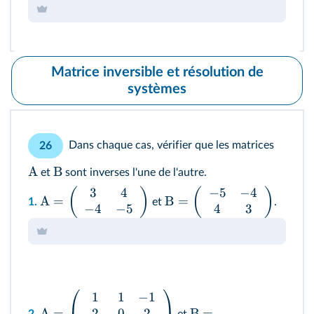
Matrice inversible et résolution de
systèmes
Dans chaque cas, vérifier que les matrices
26
A
B
et
sont inverses l'une de l'autre.
3
4
−
5
−
4
(
)
(
)
A
=
B
=
1.
et
.
−
4
−
5
4
3
1
1
−
1
2
0
2
A
=
B
=