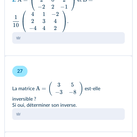
2.
et
−
2
2
−
1
4
1
−
2
1
2
3
4
.
10
−
4
4
2
27
3
5
(
)
A
=
La matrice
est‑elle
−
3
−
8
inversible ?
Si oui, déterminer son inverse.