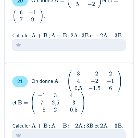
(
)
A
=
B
=
On donne
et
20
5
−
2
6
−
1
(
)
.
7
9
A + B
A
−
B
2
A
3B
−
2
A
+
3B
Calculer
;
;
;
et
.
3
−
2
2
4
−
2
−
1
A
=
On donne
21
0
,
5
−
1
,
5
6
−
1
3
4
7
2
,
5
−
3
B
=
et
−
8
2
−
0
,
5
A + B
A
−
B
−
2A
3B
2A
−
3B
Calculer
;
;
;
et
.