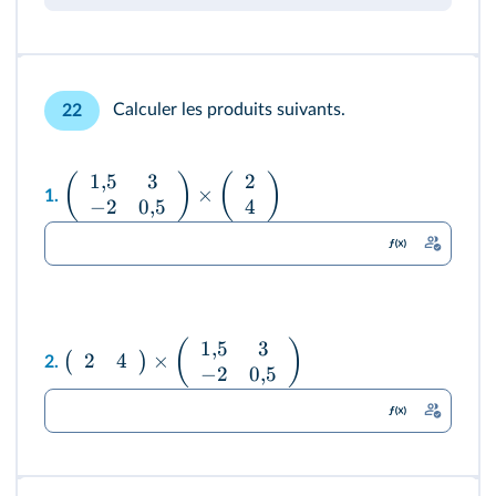
Calculer les produits suivants.
22
1
,
5
3
2
(
)
(
)
×
1.
−
2
0
,
5
4
1
,
5
3
(
)
2
4
×
(
)
2.
−
2
0
,
5