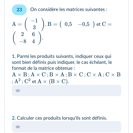
On considère les matrices suivantes :
23
−
1
(
)
0
,
5
−
0
,
5
A
=
B
=
C
=
(
)
,
et
3
2
6
(
)
.
−
8
4
1.
Parmi les produits suivants, indiquer ceux qui
sont bien définis puis indiquer, le cas échéant, le
format de la matrice obtenue :
A
×
B
A
×
C
B
×
A
B
×
C
C
×
A
C
×
B
;
;
;
;
;
2
2
A
C
A
×
(
B
×
C
)
;
;
et
.
2.
Calculer ces produits lorsqu'ils sont définis.