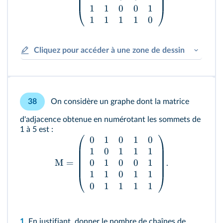
1
1
0
0
1
1
1
1
1
0
Cliquez pour accéder à une zone de dessin
On considère un graphe dont la matrice
38
d'adjacence obtenue en numérotant les sommets de
1 à 5 est :
0
1
0
1
0
1
0
1
1
1
0
1
0
0
1
M
=
.
1
1
0
1
1
0
1
1
1
1
1.
En justifiant, donner le nombre de chaînes de