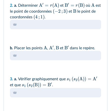
′
′
A
=
(
A
)
B
=
(
B
)
A
r
r
2.
a.
Déterminer
et
où
est
(
−
2
;
3
)
B
le point de coordonnées
et
le point de
(
4
;
1
)
coordonnées
.
′
′
A
A
B
B
b.
Placer les points
,
,
et
dans le repère.
′
(
(
A
)
)
=
A
s
s
3.
a.
Vérifier graphiquement que
1
2
′
(
(
B
)
)
=
B
s
s
et que
.
1
2