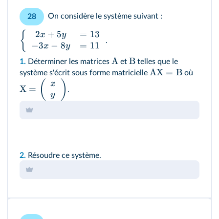
On considère le système suivant :
28
2
+
5
=
13
{
x
y
.
−
3
−
8
=
11
x
y
A
B
1.
Déterminer les matrices
et
telles que le
AX
=
B
système s'écrit sous forme matricielle
où
(
)
x
X
=
.
y
2.
Résoudre ce système.