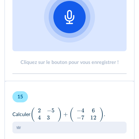
Cliquez sur le bouton pour vous enregistrer !
15
2
−
5
−
4
6
(
)
(
)
+
Calculer
.
4
3
−
7
12