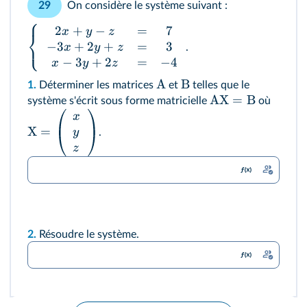
On considère le système suivant :
29
⎧
2
+
−
=
7
x
y
z
⎨
⎩
−
3
+
2
+
=
3
x
y
z
.
−
3
+
2
=
−
4
x
y
z
A
B
1.
Déterminer les matrices
et
telles que le
AX
=
B
système s'écrit sous forme matricielle
où
x
X
=
y
.
z
2.
Résoudre le système.