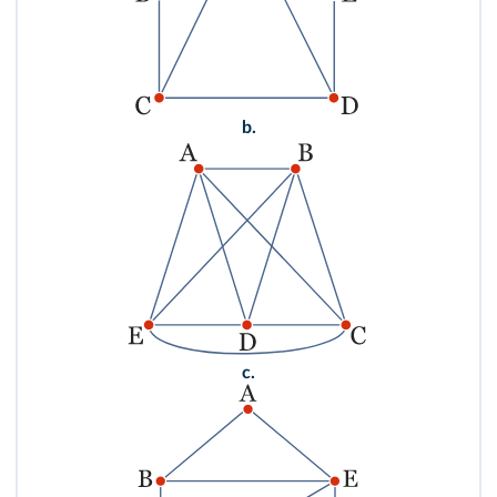
b.
c.