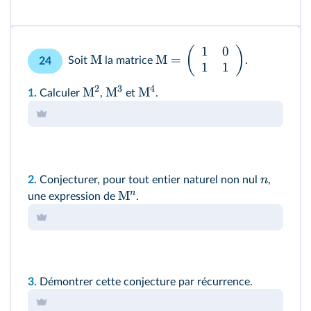
1
0
(
)
M
M
=
Soit
la matrice
.
24
1
1
2
3
4
M
M
M
1.
Calculer
,
et
.
n
2.
Conjecturer, pour tout entier naturel non nul
,
n
M
une expression de
.
3.
Démontrer cette conjecture par récurrence.