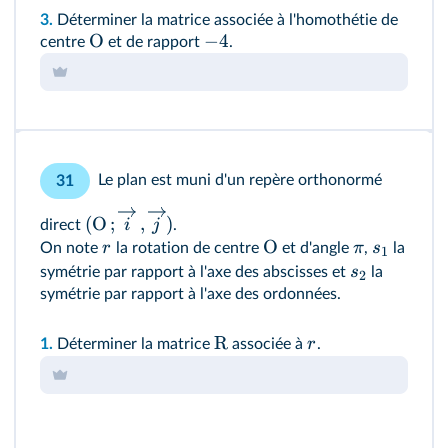
3.
Déterminer la matrice associée à l'homothétie de
O
−
4
centre
et de rapport
.
Le plan est muni d'un repère orthonormé
31
(
O
;
,
)
i
j
direct
.
O
r
π
s
On note
la rotation de centre
et d'angle
,
la
1
s
symétrie par rapport à l'axe des abscisses et
la
2
symétrie par rapport à l'axe des ordonnées.
R
r
1.
Déterminer la matrice
associée à
.