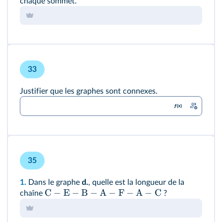
chaque sommet.
33
Justifier que les graphes sont connexes.
35
1.
Dans le graphe
d.
, quelle est la longueur de la
C
−
E
−
B
−
A
−
F
−
A
−
C
chaîne
?