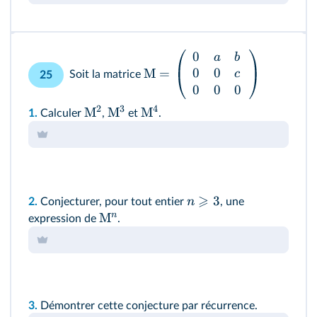
0
a
b
0
0
M
=
c
Soit la matrice
25
0
0
0
2
3
4
M
M
M
1.
Calculer
,
et
.
⩾
3
n
2.
Conjecturer, pour tout entier
, une
n
M
expression de
.
3.
Démontrer cette conjecture par récurrence.