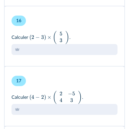
16
5
(
)
(
2
−
3
)
×
Calculer
.
3
17
2
−
5
(
)
(
4
−
2
)
×
Calculer
.
4
3