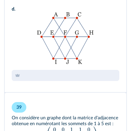
d.
39
On considère un graphe dont la matrice d'adjacence
obtenue en numérotant les sommets de 1 à 5 est :
0
0
1
1
0