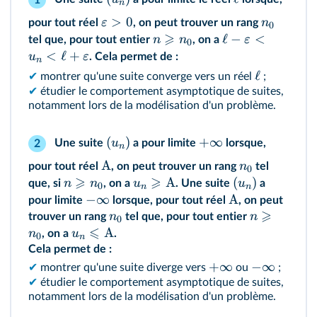
1
n
>
0
ε
n
pour tout réel
, on peut trouver un rang
0
⩾
ℓ
−
<
n
n
ε
tel que, pour tout entier
, on a
0
<
ℓ
+
u
ε
. Cela permet de :
n
ℓ
✔
montrer qu'une suite converge vers un réel
;
✔
étudier le comportement asymptotique de suites,
notamment lors de la modélisation d'un problème.
(
)
+
∞
u
Une suite
a pour limite
lorsque,
2
n
A
n
pour tout réel
, on peut trouver un rang
tel
0
⩾
⩾
A
(
)
n
n
u
u
que, si
, on a
. Une suite
a
0
n
n
−
∞
A
pour limite
lorsque, pour tout réel
, on peut
⩾
n
n
trouver un rang
tel que, pour tout entier
0
⩽
A
n
u
, on a
.
0
n
Cela permet de :
+
∞
−
∞
✔
montrer qu'une suite diverge vers
ou
;
✔
étudier le comportement asymptotique de suites,
notamment lors de la modélisation d'un problème.