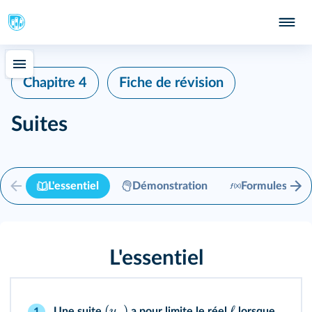
Chapitre 4
Fiche de révision
Suites
L'essentiel
Démonstration
Formules
L'essentiel
(
)
ℓ
u
Une suite
a pour limite le réel
lorsque,