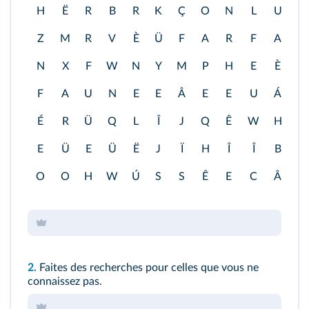
H
Ë
R
B
R
K
Ç
O
N
L
U
T
Z
M
R
V
È
Ü
F
A
R
F
A
D
N
X
F
W
N
Y
M
P
H
E
È
R
F
A
U
N
E
E
Â
E
E
U
Á
A
É
R
Ü
Q
L
Î
J
Q
Ê
W
H
G
E
Ü
E
Ü
Ë
J
Ï
H
Î
Î
B
O
O
O
H
W
Ú
S
S
Ê
E
C
Â
N
2.
Faites des recherches pour celles que vous ne
connaissez pas.