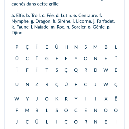
cachés dans cette grille.
a.
Elfe.
b.
Troll.
c.
Fée.
d.
Lutin.
e.
Centaure.
f.
Nymphe.
g.
Dragon.
h.
Sirène.
i.
Licorne.
j.
Farfadet.
k.
Faune.
l.
Naïade.
m.
Roc.
n.
Sorcier.
o.
Génie.
p.
Djinn.
P
Ç
Î
E
Ù
H
N
S
M
B
L
N
Û
C
Ï
G
F
F
Y
O
N
E
Î
N
Ï
F
Î
T
S
Ç
Q
R
D
W
Ê
Z
Ù
N
Z
R
Ç
Ú
F
C
J
W
Ç
C
W
Y
J
O
K
R
Y
I
I
X
Ë
O
F
M
B
L
S
O
C
E
N
O
O
W
J
C
Ü
L
I
C
O
R
N
E
I
Â